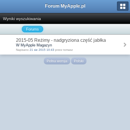
Forum MyApple.pl
Wyniki wyszukiwania
Forums
2015-05 Reżimy - nadgryziona część jabłka
W MyApple Magazyn
Napisano
21 sie 2015 10:43
przez tomasz
Pełna wersja
Polski