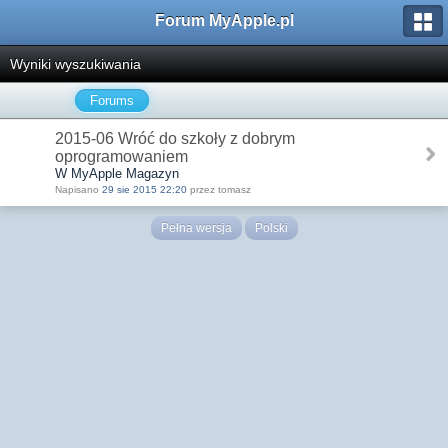
Forum MyApple.pl
Wyniki wyszukiwania
Forums
2015-06 Wróć do szkoły z dobrym
oprogramowaniem
W MyApple Magazyn
Napisano
29 sie 2015 22:20
przez tomasz
Pełna wersja
Polski