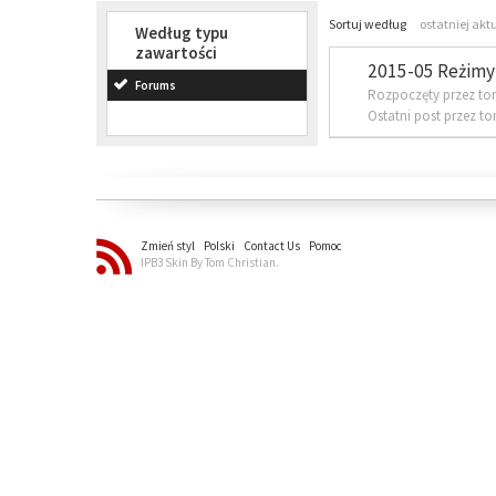
Sortuj według
ostatniej akt
Według typu
zawartości
2015-05 Reżimy 
Forums
Rozpoczęty przez to
Ostatni post przez t
Zmień styl
Polski
Contact Us
Pomoc
IPB3 Skin By Tom Christian.