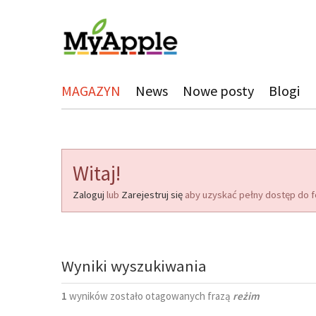
MAGAZYN
News
Nowe posty
Blogi
Witaj!
Zaloguj
lub
Zarejestruj się
aby uzyskać pełny dostęp do f
Wyniki wyszukiwania
1
wyników zostało otagowanych frazą
reżim