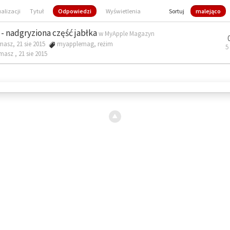
ualizacji
Tytuł
Odpowiedzi
Wyświetlenia
Sortuj
malejąco
- nadgryziona część jabłka
w
MyApple Magazyn
masz, 21 sie 2015
myapplemag
,
reżim
5
omasz ,
21 sie 2015