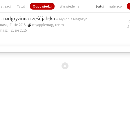
ualizacji
Tytuł
Odpowiedzi
Wyświetlenia
Sortuj
malejąco
- nadgryziona część jabłka
w
MyApple Magazyn
masz, 21 sie 2015
myapplemag
,
reżim
5
omasz ,
21 sie 2015