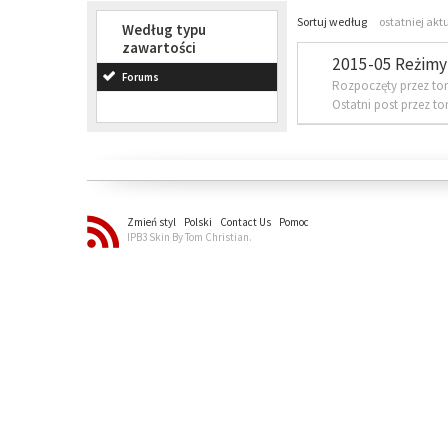
Sortuj według
ostatniej akt
Według typu
zawartości
2015-05 Reżimy 
Forums
Rozpoczęty przez to
Ostatni post przez t
Zmień styl
Polski
Contact Us
Pomoc
IPB3 Skin By Tom Christian.