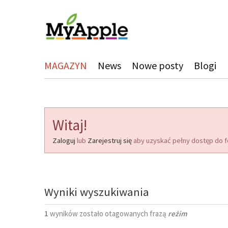
MAGAZYN
News
Nowe posty
Blogi
Witaj!
Zaloguj
lub
Zarejestruj się
aby uzyskać pełny dostęp do f
Wyniki wyszukiwania
1
wyników zostało otagowanych frazą
reżim