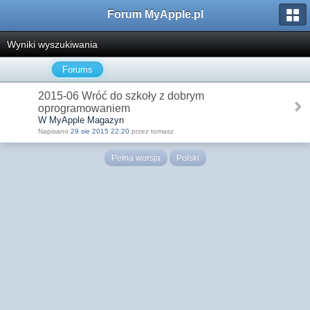
Forum MyApple.pl
Wyniki wyszukiwania
Forums
2015-06 Wróć do szkoły z dobrym
oprogramowaniem
W MyApple Magazyn
Napisano
29 sie 2015 22:20
przez tomasz
Pełna wersja
Polski