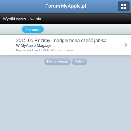
Forum MyApple.pl
Wyniki wyszukiwania
Forums
2015-05 Reżimy - nadgryziona część jabłka
W MyApple Magazyn
Napisano
21 sie 2015 10:43
przez tomasz
Pełna wersja
Polski