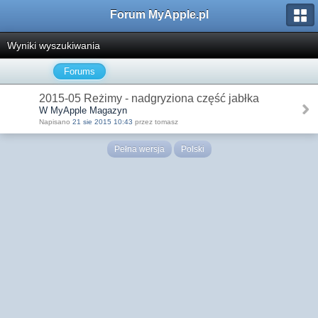
Forum MyApple.pl
Wyniki wyszukiwania
Forums
2015-05 Reżimy - nadgryziona część jabłka
W MyApple Magazyn
Napisano
21 sie 2015 10:43
przez tomasz
Pełna wersja
Polski