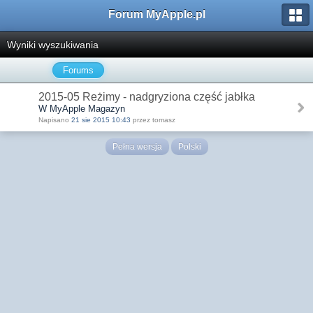
Forum MyApple.pl
Wyniki wyszukiwania
Forums
2015-05 Reżimy - nadgryziona część jabłka
W MyApple Magazyn
Napisano
21 sie 2015 10:43
przez tomasz
Pełna wersja
Polski