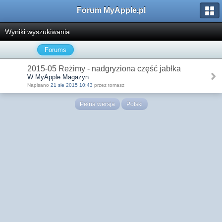
Forum MyApple.pl
Wyniki wyszukiwania
Forums
2015-05 Reżimy - nadgryziona część jabłka
W MyApple Magazyn
Napisano
21 sie 2015 10:43
przez tomasz
Pełna wersja
Polski