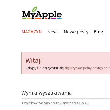
MAGAZYN
News
Nowe posty
Blogi
Witaj!
Zaloguj
lub
Zarejestruj się
aby uzyskać pełny dostęp do f
Wyniki wyszukiwania
1
wyników zostało otagowanych frazą
reżim