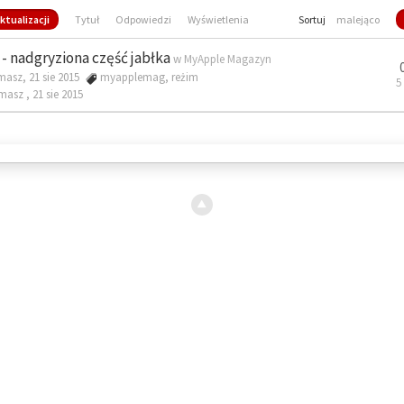
ktualizacji
Tytuł
Odpowiedzi
Wyświetlenia
Sortuj
malejąco
- nadgryziona część jabłka
w
MyApple Magazyn
masz, 21 sie 2015
myapplemag
,
reżim
5
omasz ,
21 sie 2015