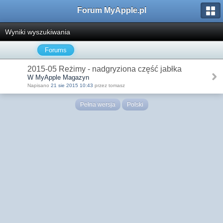
Forum MyApple.pl
Wyniki wyszukiwania
Forums
2015-05 Reżimy - nadgryziona część jabłka
W MyApple Magazyn
Napisano
21 sie 2015 10:43
przez tomasz
Pełna wersja
Polski