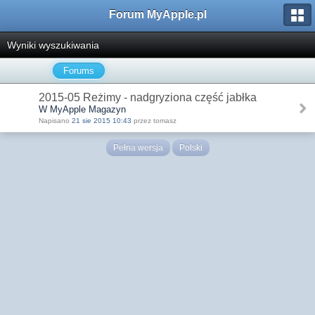
Forum MyApple.pl
Wyniki wyszukiwania
Forums
2015-05 Reżimy - nadgryziona część jabłka
W MyApple Magazyn
Napisano
21 sie 2015 10:43
przez tomasz
Pełna wersja
Polski