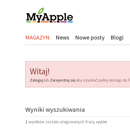
MAGAZYN
News
Nowe posty
Blogi
Witaj!
Zaloguj
lub
Zarejestruj się
aby uzyskać pełny dostęp do f
Wyniki wyszukiwania
1
wyników zostało otagowanych frazą
reżim