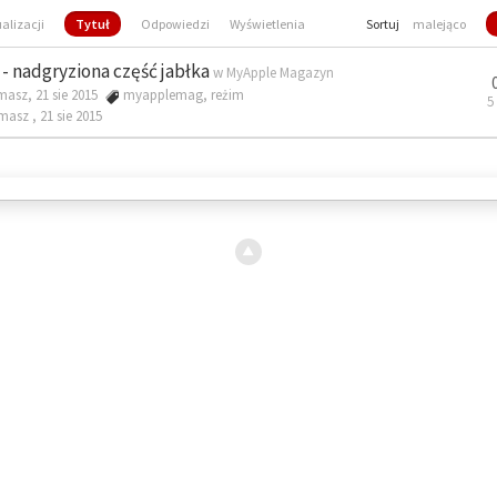
ualizacji
Tytuł
Odpowiedzi
Wyświetlenia
Sortuj
malejąco
- nadgryziona część jabłka
w
MyApple Magazyn
masz, 21 sie 2015
myapplemag
,
reżim
5
omasz ,
21 sie 2015