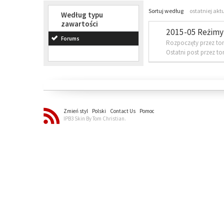
Sortuj według
ostatniej akt
Według typu
zawartości
2015-05 Reżimy 
Forums
Rozpoczęty przez to
Ostatni post przez t
Zmień styl
Polski
Contact Us
Pomoc
IPB3 Skin By Tom Christian.