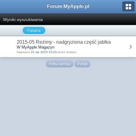
Forum MyApple.pl
Wyniki wyszukiwania
Forums
2015-05 Reżimy - nadgryziona część jabłka
W MyApple Magazyn
Napisano
21 sie 2015 10:43
przez tomasz
Pełna wersja
Polski