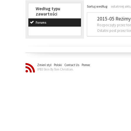
Sortuj według
ostatniej akt
Według typu
zawartości
2015-05 Reżimy 
Forums
Rozpoczęty przez to
Ostatni post przez t
Zmień styl
Polski
Contact Us
Pomoc
IPB3 Skin By Tom Christian.