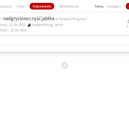
ualizacji
Tytuł
Odpowiedzi
Wyświetlenia
Sortuj
malejąco
- nadgryziona część jabłka
w
MyApple Magazyn
masz, 21 sie 2015
myapplemag
,
reżim
5
omasz ,
21 sie 2015