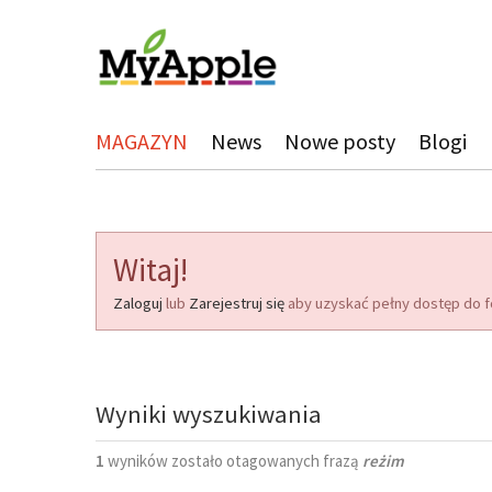
MAGAZYN
News
Nowe posty
Blogi
Witaj!
Zaloguj
lub
Zarejestruj się
aby uzyskać pełny dostęp do f
Wyniki wyszukiwania
1
wyników zostało otagowanych frazą
reżim