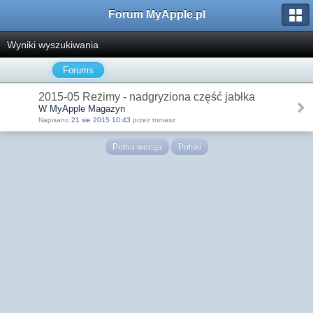
Forum MyApple.pl
Wyniki wyszukiwania
Forums
2015-05 Reżimy - nadgryziona część jabłka
W MyApple Magazyn
Napisano
21 sie 2015 10:43
przez tomasz
Pełna wersja
Polski