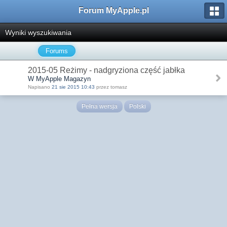
Forum MyApple.pl
Wyniki wyszukiwania
Forums
2015-05 Reżimy - nadgryziona część jabłka
W MyApple Magazyn
Napisano
21 sie 2015 10:43
przez tomasz
Pełna wersja
Polski