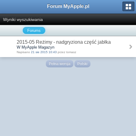
Forum MyApple.pl
Wyniki wyszukiwania
Forums
2015-05 Reżimy - nadgryziona część jabłka
W MyApple Magazyn
Napisano
21 sie 2015 10:43
przez tomasz
Pełna wersja
Polski