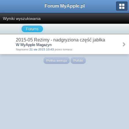
Forum MyApple.pl
Wyniki wyszukiwania
Forums
2015-05 Reżimy - nadgryziona część jabłka
W MyApple Magazyn
Napisano
21 sie 2015 10:43
przez tomasz
Pełna wersja
Polski