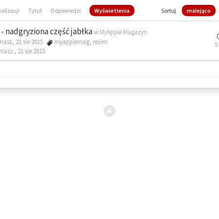
ualizacji
Tytuł
Odpowiedzi
Wyświetlenia
Sortuj
malejąco
- nadgryziona część jabłka
w
MyApple Magazyn
masz, 21 sie 2015
myapplemag
,
reżim
5
omasz ,
21 sie 2015