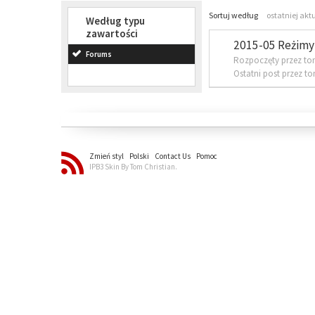
Sortuj według
ostatniej akt
Według typu
zawartości
2015-05 Reżimy 
Forums
Rozpoczęty przez to
Ostatni post przez t
Zmień styl
Polski
Contact Us
Pomoc
IPB3 Skin By Tom Christian.