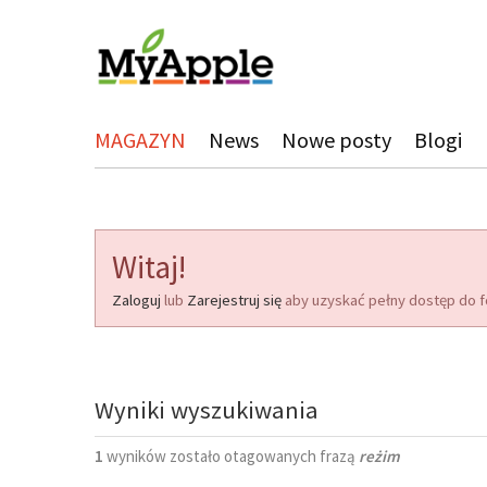
MAGAZYN
News
Nowe posty
Blogi
Witaj!
Zaloguj
lub
Zarejestruj się
aby uzyskać pełny dostęp do f
Wyniki wyszukiwania
1
wyników zostało otagowanych frazą
reżim