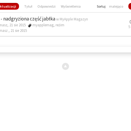
ktualizacji
Tytuł
Odpowiedzi
Wyświetlenia
Sortuj
malejąco
- nadgryziona część jabłka
w
MyApple Magazyn
masz, 21 sie 2015
myapplemag
,
reżim
5
omasz ,
21 sie 2015