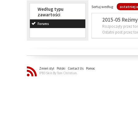
Sortuj według
ostatniej a
Według typu
zawartości
2015-05 Reżimy 
Forums
Rozpoczęty przez to
Ostatni post przez t
Zmień styl
Polski
Contact Us
Pomoc
IPB3 Skin By Tom Christian.