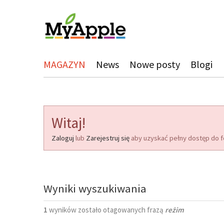
MAGAZYN
News
Nowe posty
Blogi
Witaj!
Zaloguj
lub
Zarejestruj się
aby uzyskać pełny dostęp do f
Wyniki wyszukiwania
1
wyników zostało otagowanych frazą
reżim