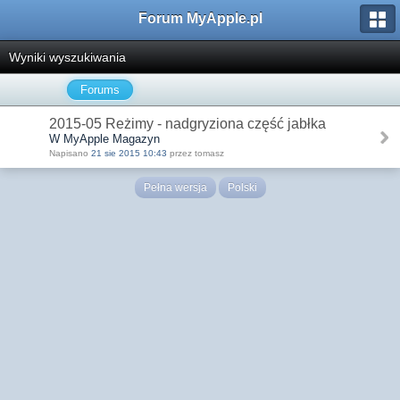
Forum MyApple.pl
Wyniki wyszukiwania
Forums
2015-05 Reżimy - nadgryziona część jabłka
W MyApple Magazyn
Napisano
21 sie 2015 10:43
przez tomasz
Pełna wersja
Polski