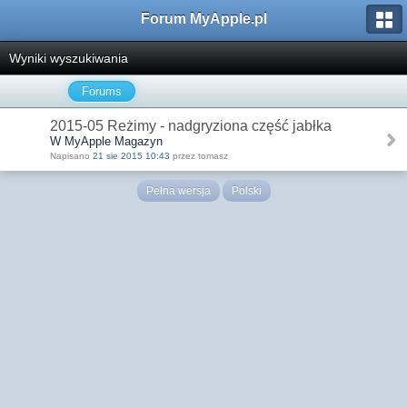
Forum MyApple.pl
Wyniki wyszukiwania
Forums
2015-05 Reżimy - nadgryziona część jabłka
W MyApple Magazyn
Napisano
21 sie 2015 10:43
przez tomasz
Pełna wersja
Polski