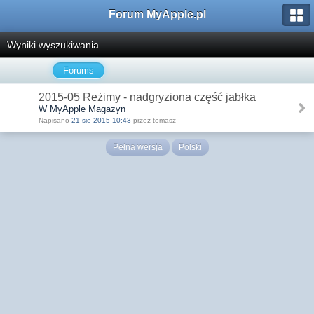
Forum MyApple.pl
Wyniki wyszukiwania
Forums
2015-05 Reżimy - nadgryziona część jabłka
W MyApple Magazyn
Napisano
21 sie 2015 10:43
przez tomasz
Pełna wersja
Polski