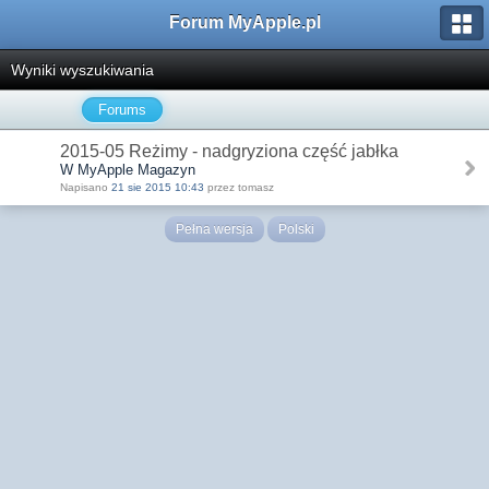
Forum MyApple.pl
Wyniki wyszukiwania
Forums
2015-05 Reżimy - nadgryziona część jabłka
W MyApple Magazyn
Napisano
21 sie 2015 10:43
przez tomasz
Pełna wersja
Polski