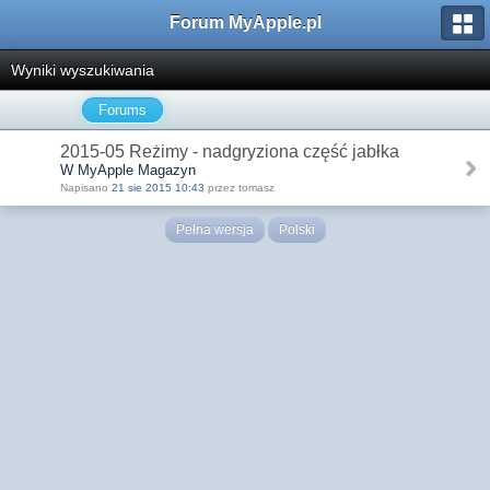
Forum MyApple.pl
Wyniki wyszukiwania
Forums
2015-05 Reżimy - nadgryziona część jabłka
W MyApple Magazyn
Napisano
21 sie 2015 10:43
przez tomasz
Pełna wersja
Polski