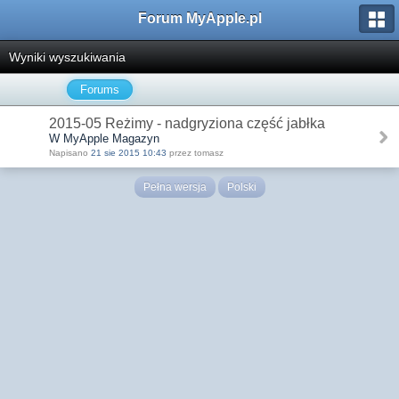
Forum MyApple.pl
Wyniki wyszukiwania
Forums
2015-05 Reżimy - nadgryziona część jabłka
W MyApple Magazyn
Napisano
21 sie 2015 10:43
przez tomasz
Pełna wersja
Polski