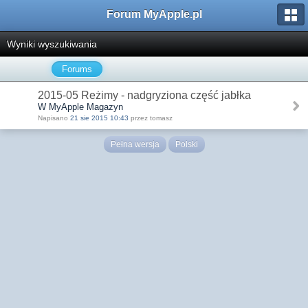
Forum MyApple.pl
Wyniki wyszukiwania
Forums
2015-05 Reżimy - nadgryziona część jabłka
W MyApple Magazyn
Napisano
21 sie 2015 10:43
przez tomasz
Pełna wersja
Polski