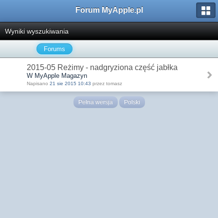
Forum MyApple.pl
Wyniki wyszukiwania
Forums
2015-05 Reżimy - nadgryziona część jabłka
W MyApple Magazyn
Napisano
21 sie 2015 10:43
przez tomasz
Pełna wersja
Polski