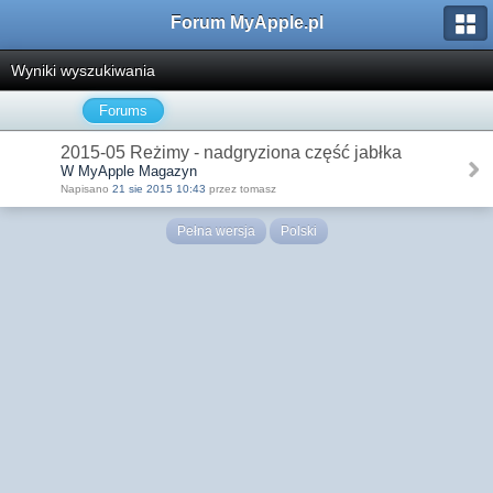
Forum MyApple.pl
Wyniki wyszukiwania
Forums
2015-05 Reżimy - nadgryziona część jabłka
W MyApple Magazyn
Napisano
21 sie 2015 10:43
przez tomasz
Pełna wersja
Polski