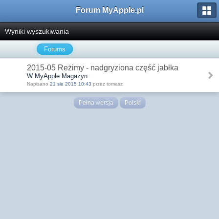
Forum MyApple.pl
Wyniki wyszukiwania
Forums
2015-05 Reżimy - nadgryziona część jabłka
W MyApple Magazyn
Napisano
21 sie 2015 10:43
przez tomasz
Pełna wersja
Polski