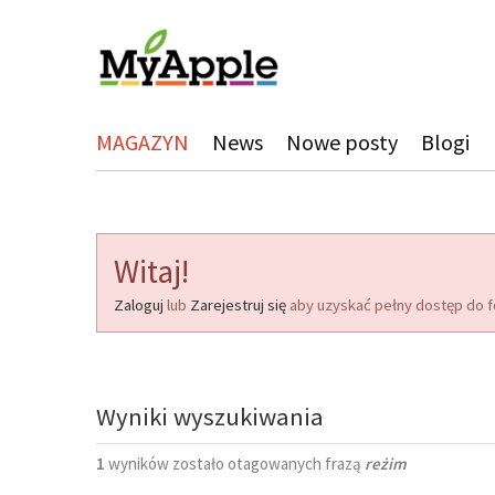
MAGAZYN
News
Nowe posty
Blogi
Witaj!
Zaloguj
lub
Zarejestruj się
aby uzyskać pełny dostęp do f
Wyniki wyszukiwania
1
wyników zostało otagowanych frazą
reżim