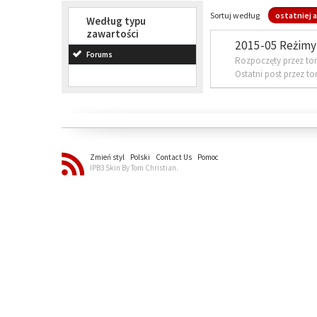
Sortuj według
ostatniej a
Według typu
zawartości
2015-05 Reżimy 
Forums
Rozpoczęty przez to
Ostatni post przez t
Zmień styl
Polski
Contact Us
Pomoc
IPB3 Skin By Tom Christian.