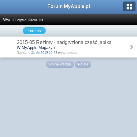
Forum MyApple.pl
Wyniki wyszukiwania
Forums
2015-05 Reżimy - nadgryziona część jabłka
W MyApple Magazyn
Napisano
21 sie 2015 10:43
przez tomasz
Pełna wersja
Polski