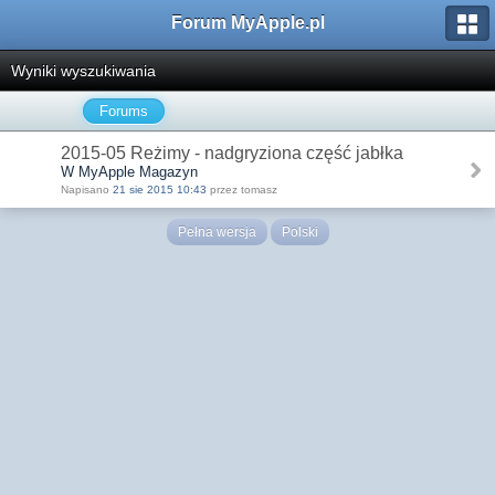
Forum MyApple.pl
Wyniki wyszukiwania
Forums
2015-05 Reżimy - nadgryziona część jabłka
W MyApple Magazyn
Napisano
21 sie 2015 10:43
przez tomasz
Pełna wersja
Polski