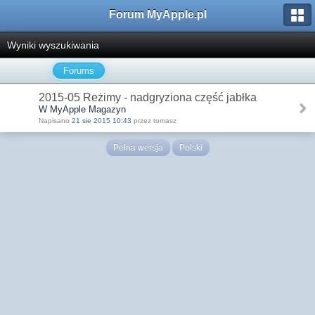
Forum MyApple.pl
Wyniki wyszukiwania
Forums
2015-05 Reżimy - nadgryziona część jabłka
W MyApple Magazyn
Napisano
21 sie 2015 10:43
przez tomasz
Pełna wersja
Polski