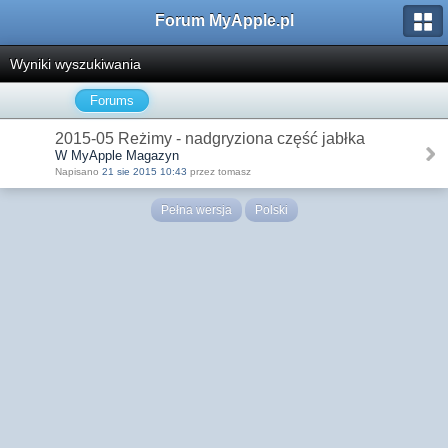
Forum MyApple.pl
Wyniki wyszukiwania
Forums
2015-05 Reżimy - nadgryziona część jabłka
W MyApple Magazyn
Napisano
21 sie 2015 10:43
przez tomasz
Pełna wersja
Polski