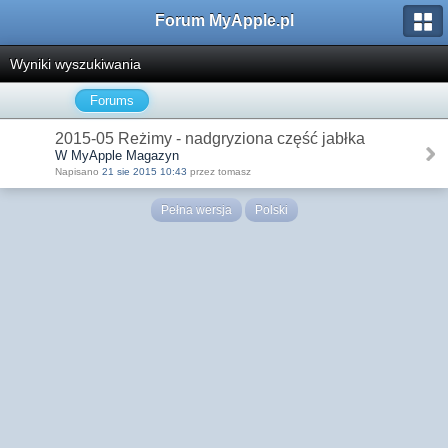
Forum MyApple.pl
Wyniki wyszukiwania
Forums
2015-05 Reżimy - nadgryziona część jabłka
W MyApple Magazyn
Napisano
21 sie 2015 10:43
przez tomasz
Pełna wersja
Polski