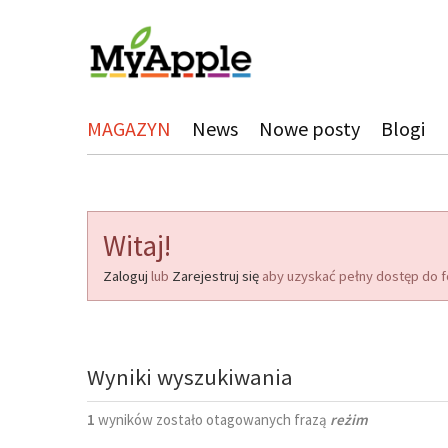
MAGAZYN
News
Nowe posty
Blogi
Witaj!
Zaloguj
lub
Zarejestruj się
aby uzyskać pełny dostęp do f
Wyniki wyszukiwania
1
wyników zostało otagowanych frazą
reżim