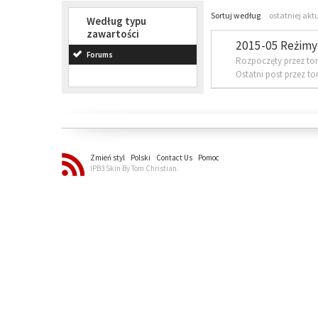
Sortuj według
ostatniej akt
Według typu
zawartości
2015-05 Reżimy 
Forums
Rozpoczęty przez to
Ostatni post przez t
Zmień styl
Polski
Contact Us
Pomoc
IPB3 Skin By Tom Christian.