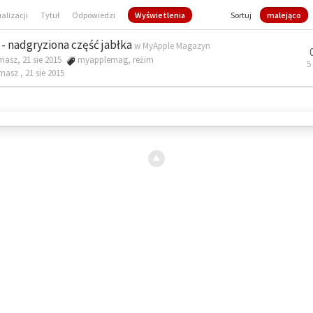
ualizacji
Tytuł
Odpowiedzi
Wyświetlenia
Sortuj
malejąco
- nadgryziona część jabłka
w
MyApple Magazyn
masz, 21 sie 2015
myapplemag
,
reżim
5
omasz ,
21 sie 2015