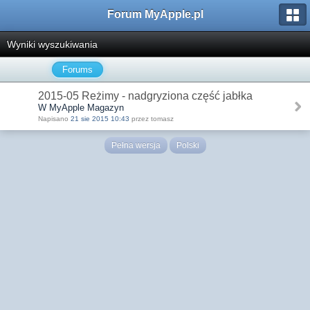
Forum MyApple.pl
Wyniki wyszukiwania
Forums
2015-05 Reżimy - nadgryziona część jabłka
W MyApple Magazyn
Napisano
21 sie 2015 10:43
przez tomasz
Pełna wersja
Polski