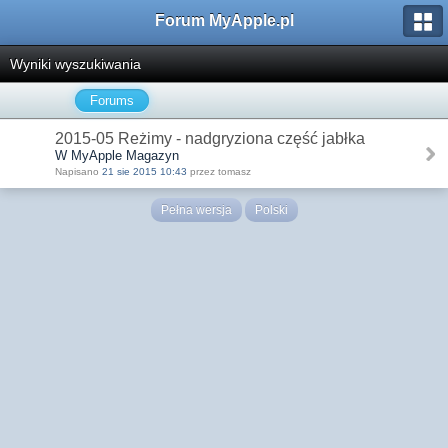
Forum MyApple.pl
Wyniki wyszukiwania
Forums
2015-05 Reżimy - nadgryziona część jabłka
W MyApple Magazyn
Napisano
21 sie 2015 10:43
przez tomasz
Pełna wersja
Polski