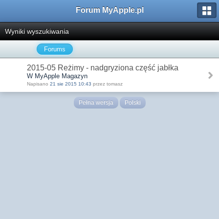
Forum MyApple.pl
Wyniki wyszukiwania
Forums
2015-05 Reżimy - nadgryziona część jabłka
W MyApple Magazyn
Napisano
21 sie 2015 10:43
przez tomasz
Pełna wersja
Polski