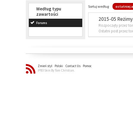
Sortuj według
ostatniej a
Według typu
zawartości
2015-05 Reżimy 
Forums
Rozpoczęty przez to
Ostatni post przez t
Zmień styl
Polski
Contact Us
Pomoc
IPB3 Skin By Tom Christian.