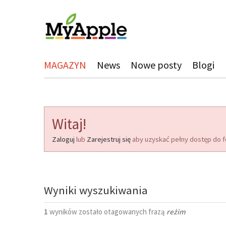
MAGAZYN
News
Nowe posty
Blogi
Witaj!
Zaloguj
lub
Zarejestruj się
aby uzyskać pełny dostęp do f
Wyniki wyszukiwania
1
wyników zostało otagowanych frazą
reżim