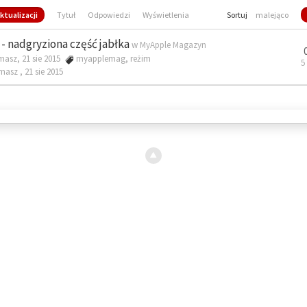
ktualizacji
Tytuł
Odpowiedzi
Wyświetlenia
Sortuj
malejąco
- nadgryziona część jabłka
w
MyApple Magazyn
masz, 21 sie 2015
myapplemag
,
reżim
5
omasz ,
21 sie 2015