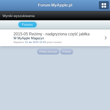
Forum MyApple.pl
Wyniki wyszukiwania
Forums
2015-05 Reżimy - nadgryziona część jabłka
W MyApple Magazyn
Napisano
21 sie 2015 10:43
przez tomasz
Pełna wersja
Polski