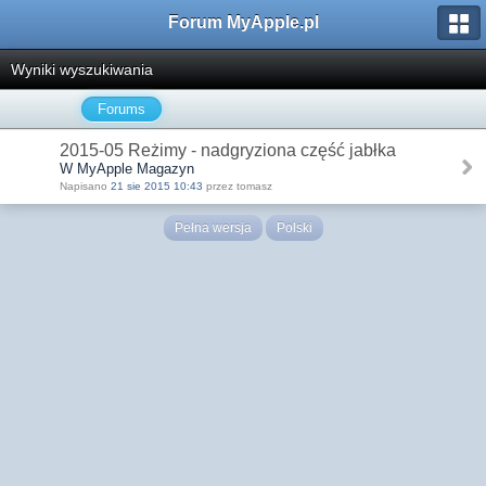
Forum MyApple.pl
Wyniki wyszukiwania
Forums
2015-05 Reżimy - nadgryziona część jabłka
W MyApple Magazyn
Napisano
21 sie 2015 10:43
przez tomasz
Pełna wersja
Polski