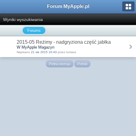
Forum MyApple.pl
Wyniki wyszukiwania
Forums
2015-05 Reżimy - nadgryziona część jabłka
W MyApple Magazyn
Napisano
21 sie 2015 10:43
przez tomasz
Pełna wersja
Polski