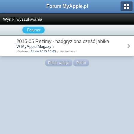
Forum MyApple.pl
Wyniki wyszukiwania
Forums
2015-05 Reżimy - nadgryziona część jabłka
W MyApple Magazyn
Napisano
21 sie 2015 10:43
przez tomasz
Pełna wersja
Polski