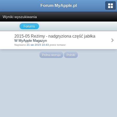
Forum MyApple.pl
Wyniki wyszukiwania
Forums
2015-05 Reżimy - nadgryziona część jabłka
W MyApple Magazyn
Napisano
21 sie 2015 10:43
przez tomasz
Pełna wersja
Polski