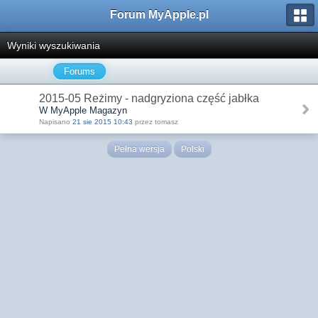
Forum MyApple.pl
Wyniki wyszukiwania
Forums
2015-05 Reżimy - nadgryziona część jabłka
W MyApple Magazyn
Napisano
21 sie 2015 10:43
przez tomasz
Pełna wersja
Polski