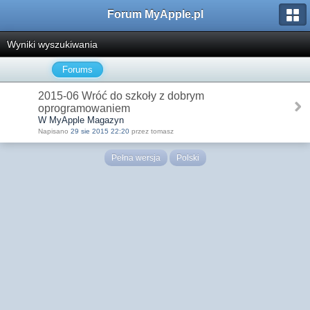
Forum MyApple.pl
Wyniki wyszukiwania
Forums
2015-06 Wróć do szkoły z dobrym
oprogramowaniem
W MyApple Magazyn
Napisano
29 sie 2015 22:20
przez tomasz
Pełna wersja
Polski