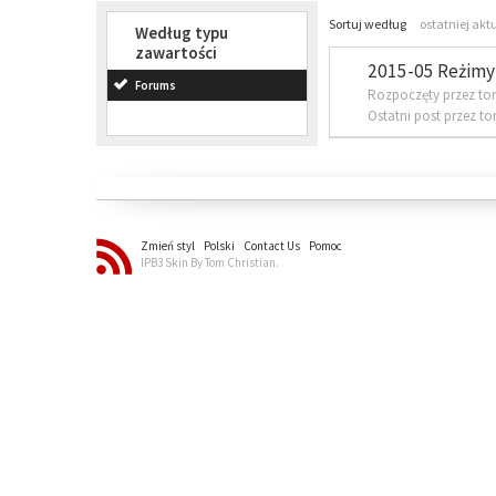
Sortuj według
ostatniej akt
Według typu
zawartości
2015-05 Reżimy 
Forums
Rozpoczęty przez to
Ostatni post przez t
Zmień styl
Polski
Contact Us
Pomoc
IPB3 Skin By Tom Christian.