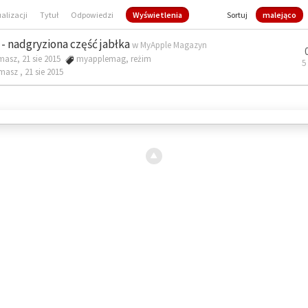
ualizacji
Tytuł
Odpowiedzi
Wyświetlenia
Sortuj
malejąco
- nadgryziona część jabłka
w
MyApple Magazyn
masz, 21 sie 2015
myapplemag
,
reżim
5
omasz ,
21 sie 2015