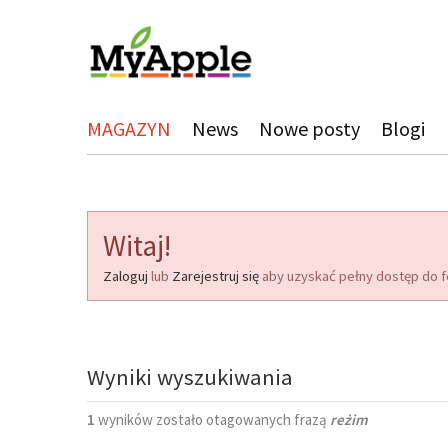
MAGAZYN
News
Nowe posty
Blogi
Witaj!
Zaloguj
lub
Zarejestruj się
aby uzyskać pełny dostęp do f
Wyniki wyszukiwania
1
wyników zostało otagowanych frazą
reżim